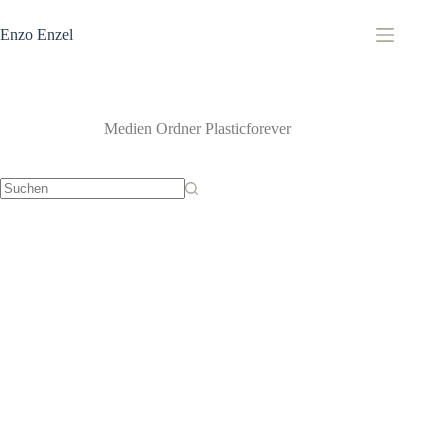
Zum
Inhalt
Enzo Enzel
springen
Medien Ordner
Plasticforever
Keine
Ergebnisse