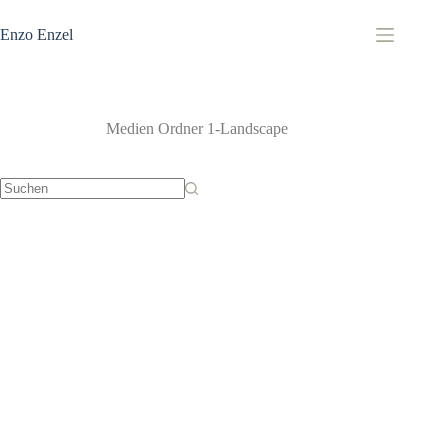
Zum
Inhalt
Enzo Enzel
springen
Medien Ordner
1-Landscape
Keine
Ergebnisse